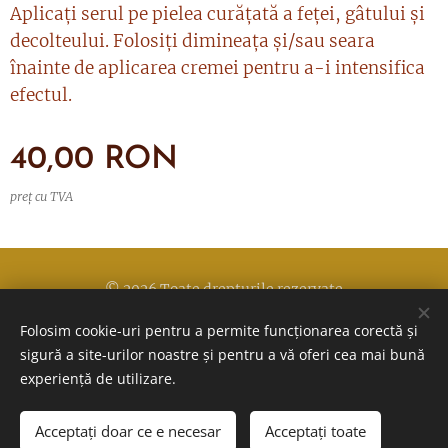
Aplicați serul pe pielea curățată a feței, gâtului și
decolteului. Folosiți dimineața și/sau seara
înainte de aplicarea cremei pentru a-i intensifica
efectul.
40,00
RON
preț cu TVA
© 2026 Toate drepturile rezervate
Folosim cookie-uri pentru a permite funcționarea corectă și
Politica de confidentialitate
Cookie-uri
sigură a site-urilor noastre și pentru a vă oferi cea mai bună
experiență de utilizare.
Acceptați doar ce e necesar
Acceptați toate
ADĂUGAȚI ÎN COȘ