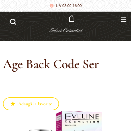
L-V 08:00-16:00
Căutare
Select
Cosmetics
Age Back Code Ser
Adaugă la favorite