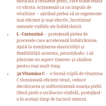
naturală a celulelor pielii, care scade odată
cu vârsta. Acționează ca un impuls de
vitalitate – ajutând pielea să se regenereze
mai eficient și mai efectiv, încetinind
semnele vizibile ale îmbătrânirii.
L-Carnozină
– protejează pielea de
procesele care accelerează îmbătrânirea.
Ajută la menținerea elasticității și
flexibilității acesteia, permițându-i să
păstreze un aspect tineresc și sănătos
pentru mai mult timp.
3x Vitamina C
– o formă triplă de vitamina
C iluminează eficient tenul, reduce
decolorarea și uniformizează nuanța pielii.
Oferă pielii o strălucire vizibilă, protejând-
o în același timp de factorii externi.