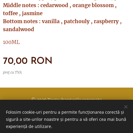
Middle notes : cedarwood , orange blossom ,
toffee , jasmine
Bottom notes : vanilla , patchouly , raspberry ,
sandalwood
100ML
70,00
RON
preț cu TVA
© 2026 Toate drepturile rezervate
Folosim cookie-uri pentru a permite funcționarea corectă și
Politica de confidentialitate
Cookie-uri
sigură a site-urilor noastre și pentru a vă oferi cea mai bună
experiență de utilizare.