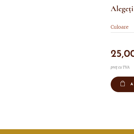
Alegeți
Culoare
25,0
preț cu TVA
A