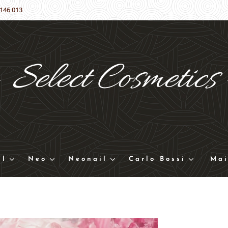
 146 013
Select
Cosmetics
ll
Neo
Neonail
Carlo Bossi
Mai