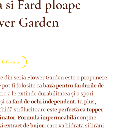
 si Fard ploape
wer Garden
la favorite
e din seria Flower Garden este o propunere
e pot fi folosite ca
bază pentru fardurile de
ru a le extinde durabilitatea și a spori
 și ca
fard de ochi independent.
În plus,
chidă strălucitoare
este perfectă ca topper
inator.
Formula impermeabilă
conține
i extract de bujor,
care va hidrata și hrăni