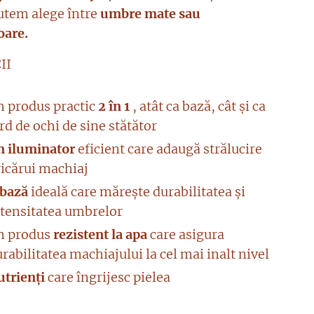
Putem alege între
umbre mate sau
oare.
II
n produs practic
2 în 1
, atât ca bază, cât și ca
rd de ochi de sine stătător
n iluminator
eficient care adaugă strălucire
ricărui machiaj
 bază
ideală care mărește durabilitatea și
ntensitatea umbrelor
n produs
rezistent la apa
care asigura
rabilitatea machiajului la cel mai inalt nivel
utrienți
care îngrijesc pielea