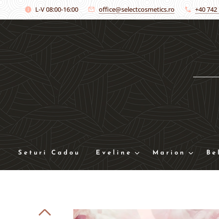
L-V 08:00-16:00
office@selectcosmetics.ro
+40 742
Seturi Cadou
Eveline
Marion
Be