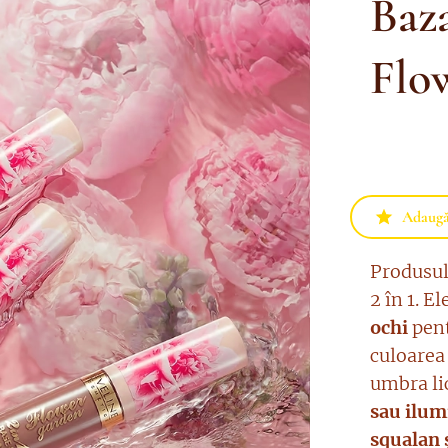
Baza
Flo
Adaugă 
Produsul
2 în 1. El
ochi
pent
culoarea
umbra li
sau ilum
squalan ș