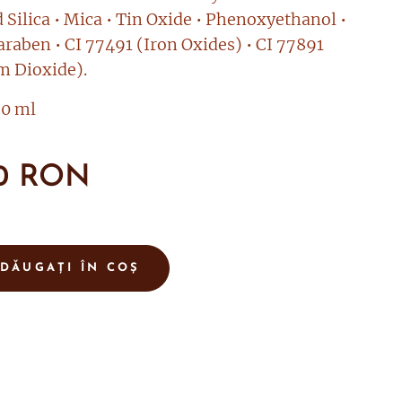
 Silica • Mica • Tin Oxide • Phenoxyethanol •
raben • CI 77491 (Iron Oxides) • CI 77891
m Dioxide).
0 ml
0
RON
DĂUGAȚI ÎN COȘ