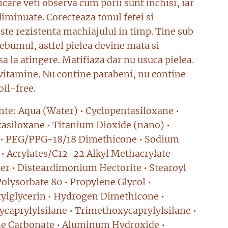
care veti observa cum porii sunt inchisi, iar
diminuate. Corecteaza tonul fetei si
ste rezistenta machiajului in timp. Tine sub
sebumul, astfel pielea devine mata si
a la atingere. Matifiaza dar nu usuca pielea.
vitamine. Nu contine parabeni, nu contine
oil-free.
nte: Aqua (Water) • Cyclopentasiloxane •
asiloxane • Titanium Dioxide (nano) •
 • PEG/PPG-18/18 Dimethicone • Sodium
 • Acrylates/C12-22 Alkyl Methacrylate
r • Disteardimonium Hectorite • Stearoyl
Polysorbate 80 • Propylene Glycol •
ylglycerin • Hydrogen Dimethicone •
ycaprylylsilane • Trimethoxycaprylylsilane •
e Carbonate • Aluminum Hydroxide •