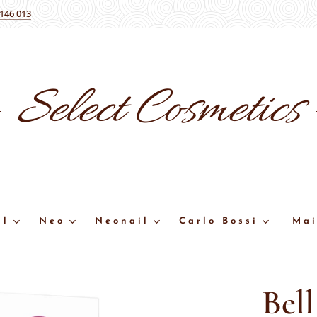
 146 013
Select
Cosmetics
ll
Neo
Neonail
Carlo Bossi
Mai
Bel