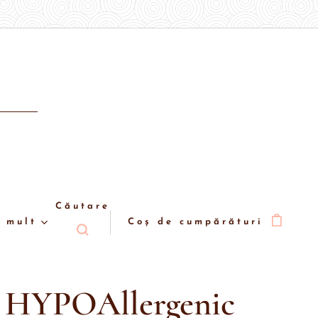
Căutare
 mult
Coș de cumpărături
l HYPOAllergenic