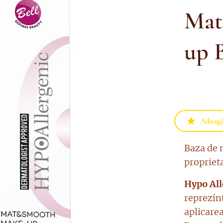
Mat
up 
Adaugă 
Baza de 
proprieta
Hypo Al
reprezin
aplicarea