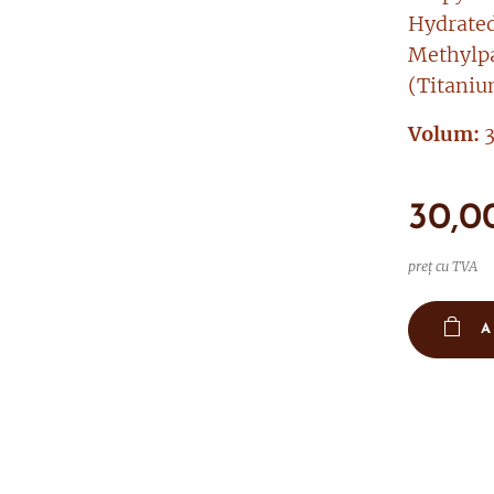
Hydrated
Methylpa
(Titaniu
Volum:
3
30,0
preț cu TVA
A