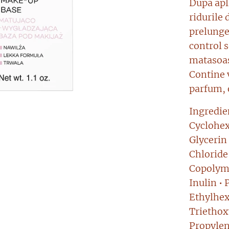
Dupa apli
ridurile 
prelunge
control 
matasoas
Contine 
parfum, 
Ingredie
Cyclohex
Glycerin
Chloride
Copolyme
Inulin • 
Ethylhex
Triethox
Propylen