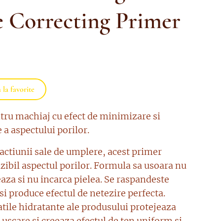
e Correcting Primer
la favorite
tru machiaj cu efect de minimizare si
 a aspectului porilor.
 actiunii sale de umplere, acest primer
zibil aspectul porilor. Formula sa usoara nu
aza si nu incarca pielea. Se raspandeste
i produce efectul de netezire perfecta.
atile hidratante ale produsului protejeaza
 uscare si creeaza efectul de ten uniform si