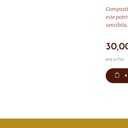
Compoziti
este potri
sensibila.
30,0
preț cu TVA
A