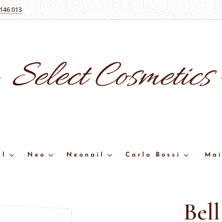
 146 013
Select
Cosmetics
ll
Neo
Neonail
Carlo Bossi
Mai
Bel