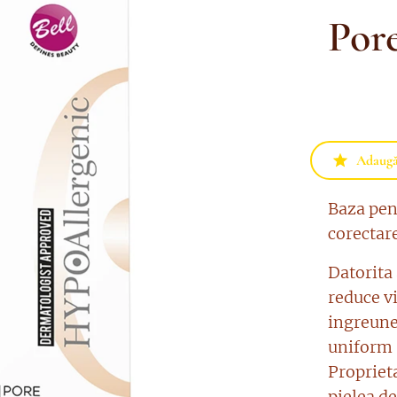
Por
Adaugă 
Baza pen
corectare
Datorita
reduce vi
ingreune
uniform s
Propriet
pielea de