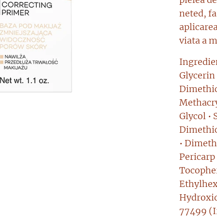
neted, fa
aplicarea
viata a 
Ingredie
Glycerin
Dimethic
Methacry
Glycol • 
Dimethi
• Dimeth
Pericarp
Tocopher
Ethylhex
Hydroxid
77499 (I