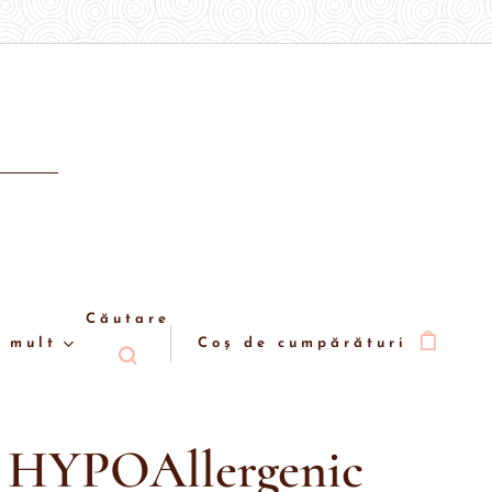
Căutare
 mult
Coș de cumpărături
l HYPOAllergenic