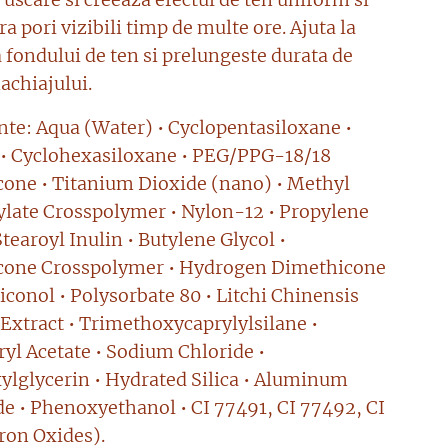
ra pori vizibili timp de multe ore. Ajuta la
 fondului de ten si prelungeste durata de
machiajului.
nte: Aqua (Water) • Cyclopentasiloxane •
 • Cyclohexasiloxane • PEG/PPG-18/18
one • Titanium Dioxide (nano) • Methyl
late Crosspolymer • Nylon-12 • Propylene
Stearoyl Inulin • Butylene Glycol •
cone Crosspolymer • Hydrogen Dimethicone
iconol • Polysorbate 80 • Litchi Chinensis
 Extract • Trimethoxycaprylylsilane •
yl Acetate • Sodium Chloride •
ylglycerin • Hydrated Silica • Aluminum
e • Phenoxyethanol • CI 77491, CI 77492, CI
ron Oxides).