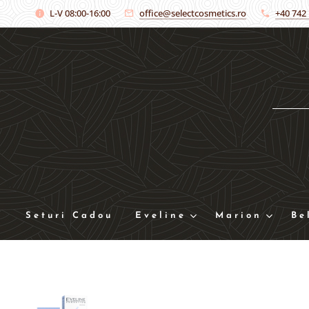
L-V 08:00-16:00
office@selectcosmetics.ro
+40 742
Seturi Cadou
Eveline
Marion
Be