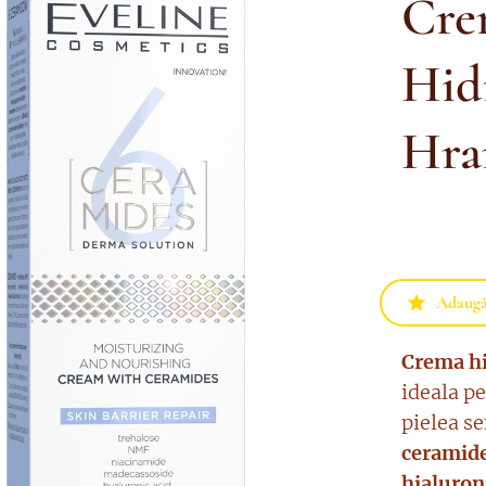
Cre
Hidr
Hra
Adaugă 
Crema hi
ideala pe
pielea s
ceramide
hialuron