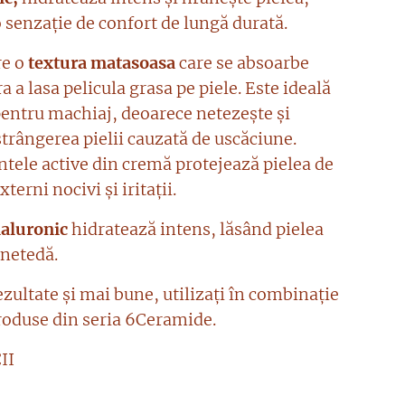
 senzație de confort de lungă durată.
re o
textura matasoasa
care se absoarbe
ra a lasa pelicula grasa pe piele. Este ideală
pentru machiaj, deoarece netezește și
strângerea pielii cauzată de uscăciune.
ntele active din cremă protejează pielea de
xterni nocivi și iritații.
ialuronic
hidratează intens, lăsând pielea
 netedă.
zultate și mai bune, utilizați în combinație
produse din seria 6Ceramide.
II