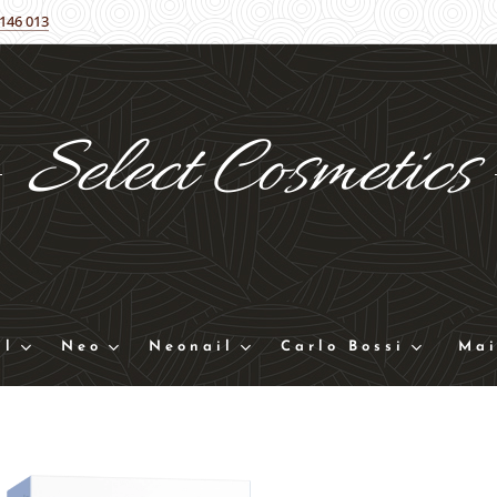
 146 013
Select
Cosmetics
ll
Neo
Neonail
Carlo Bossi
Mai