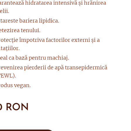
arantează hidratarea intensivă și hrănirea
elii.
tareste bariera lipidica.
tezirea tenului.
otecție împotriva factorilor externi și a
itațiilor.
eal ca bază pentru machiaj.
revenirea pierderii de apă transepidermică
TEWL).
rodus vegan.
0
RON