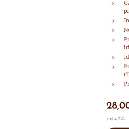
G
pi
In
Ne
Pr
ir
Id
P
(
P
28,0
preț cu TVA