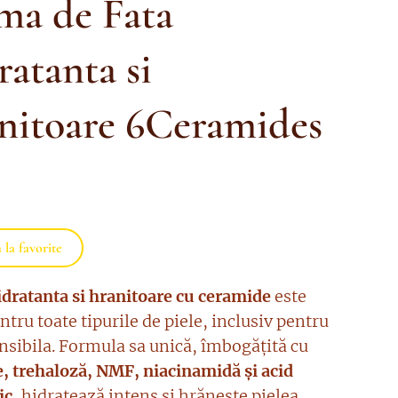
ma de Fata
atanta si
nitoare 6Ceramides
la favorite
dratanta si hranitoare cu ceramide
este
ntru toate tipurile de piele, inclusiv pentru
ensibila. Formula sa unică, îmbogățită cu
, trehaloză, NMF, niacinamidă și acid
ic,
hidratează intens și hrănește pielea,