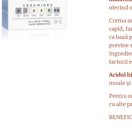
oferind o
Crema a
rapid, fa
ca bază 
previne 
Ingredie
factorii e
Acidul h
moale și
Pentru re
cu alte 
BENEFIC