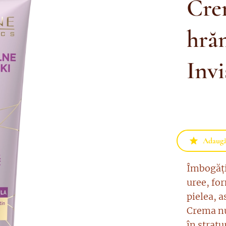
Cre
hrăn
Invi
Adaugă 
Îmbogățit
uree, fo
pielea, a
Crema nu
în stratu