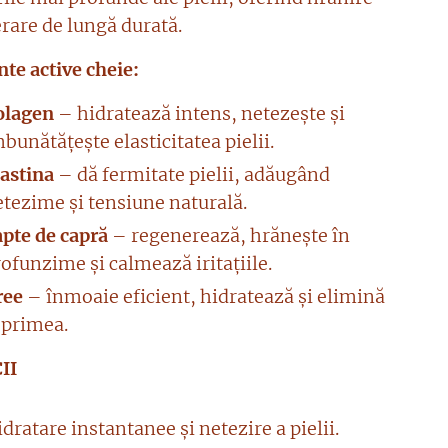
erare de lungă durată.
nte active cheie:
olagen
– hidratează intens, netezește și
bunătățește elasticitatea pielii.
lastina
– dă fermitate pielii, adăugând
etezime și tensiune naturală.
apte de capră
– regenerează, hrănește în
ofunzime și calmează iritațiile.
ree
– înmoaie eficient, hidratează și elimină
sprimea.
II
dratare instantanee și netezire a pielii.