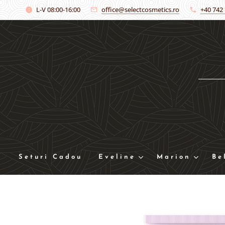
L-V 08:00-16:00
office@selectcosmetics.ro
+40 742
Seturi Cadou
Eveline
Marion
Be