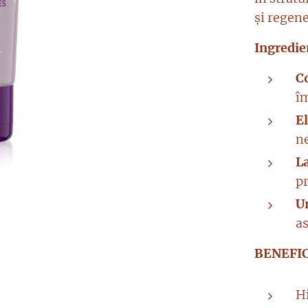
și regen
Ingredie
C
îm
E
n
L
pr
U
a
BENEFIC
Hi