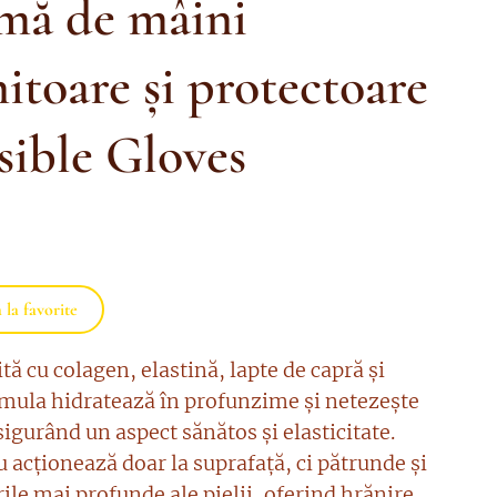
mă de mâini
itoare și protectoare
sible Gloves
la favorite
ă cu colagen, elastină, lapte de capră și
rmula hidratează în profunzime și netezește
sigurând un aspect sănătos și elasticitate.
 acționează doar la suprafață, ci pătrunde și
rile mai profunde ale pielii, oferind hrănire