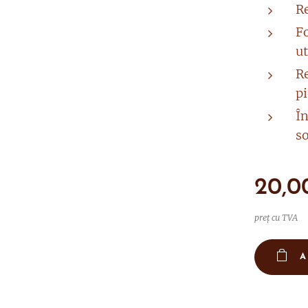
R
F
ut
R
pi
În
so
20,0
preț cu TVA
A