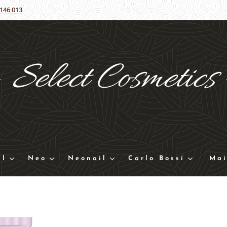
 146 013
Select
Cosmetics
ll
Neo
Neonail
Carlo Bossi
Mai