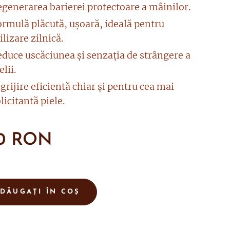
egenerarea barierei protectoare a mâinilor.
ormulă plăcută, ușoară, ideală pentru
ilizare zilnică.
educe uscăciunea și senzația de strângere a
elii.
grijire eficientă chiar și pentru cea mai
licitantă piele.
0
RON
DĂUGAȚI ÎN COȘ