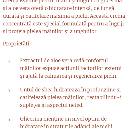
Crema Eveline pentru mâini și unghii cu glicerină
și aloe vera oferă o hidratare intensă, de lungă
durată și catifelare maximă a pielii. Această cremă
concentrată este special formulată pentru a îngriji
și proteja pielea mâinilor și a unghiilor.
Proprietăți:
Extractul de aloe vera redă confortul
mâinilor expuse acțiunii factorilor externi
și ajută la calmarea și regenerarea pielii.
Untul de shea hidratează în profunzime și
catifelează pielea mâinilor, restabilindu-i
suplețea și aspectul neted.
Glicerina menține un nivel optim de
hidratare în straturile adânci ale pielii