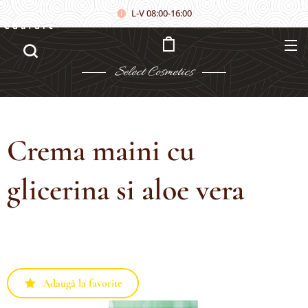
L-V 08:00-16:00
Căutare
Select
Cosmetics
Crema maini cu
glicerina si aloe vera
Adaugă la favorite