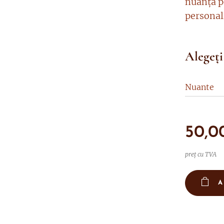
nuanța p
personali
Alegeți
Nuante
50,0
preț cu TVA
A