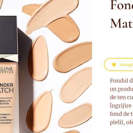
Fon
Mat
Adaugă 
Fondul d
un produ
de ten cu
îngrijire
fond de t
pielii, o