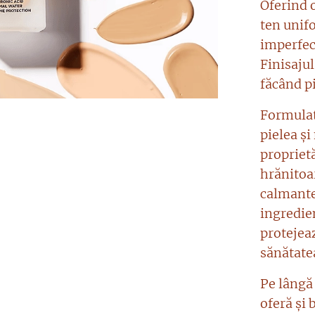
Oferind 
ten unif
imperfecț
Finisajul
făcând p
ool Beige
 Almond
Formulat 
t Porcellain
ht Vanilla
nny Beige
Natural
 Honey
 Ivory
ght Beige
ht Natural
pielea și
proprietă
hrănitoar
calmante
ingredien
protejea
sănătate
Pe lângă
oferă și 