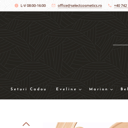
L-V 08:00-16:00
office@selectcosmetics.ro
+40 742
Seturi Cadou
Eveline
Marion
Be