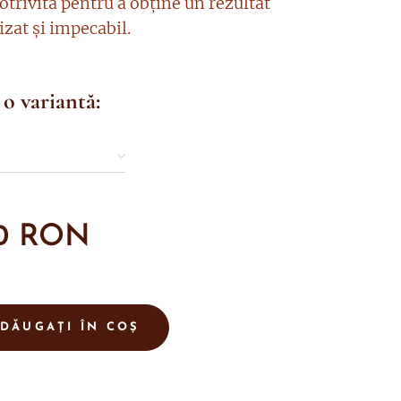
otrivită pentru a obține un rezultat
zat și impecabil.
 o variantă:
0
RON
DĂUGAȚI ÎN COȘ