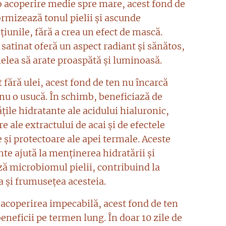
o acoperire medie spre mare, acest fond de
ormizează tonul pielii și ascunde
iunile, fără a crea un efect de mască.
 satinat oferă un aspect radiant și sănătos,
ielea să arate proaspătă și luminoasă.
fără ulei, acest fond de ten nu încarcă
 nu o usucă. În schimb, beneficiază de
țile hidratante ale acidului hialuronic,
e ale extractului de acai și de efectele
 și protectoare ale apei termale. Aceste
te ajută la menținerea hidratării și
ză microbiomul pielii, contribuind la
a și frumusețea acesteia.
 acoperirea impecabilă, acest fond de ten
beneficii pe termen lung. În doar 10 zile de