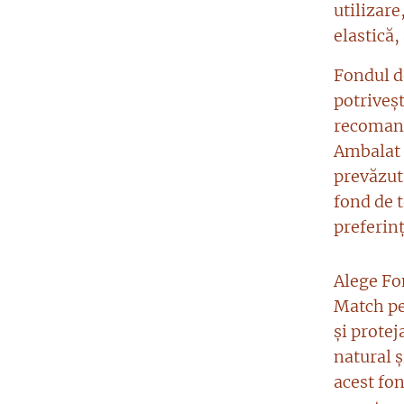
utilizare
elastică,
Fondul d
potriveșt
recomand
Ambalat î
prevăzut
fond de t
preferinț
Alege Fo
Match pe
și protej
natural 
acest fon