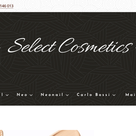
 146 013
Select
Cosmetics
ll
Neo
Neonail
Carlo Bossi
Mai