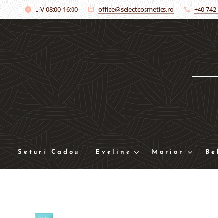
L-V 08:00-16:00
office@selectcosmetics.ro
+40 742
Seturi Cadou
Eveline
Marion
Be