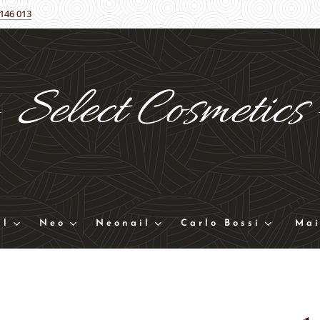
 146 013
Select
Cosmetics
ll
Neo
Neonail
Carlo Bossi
Mai