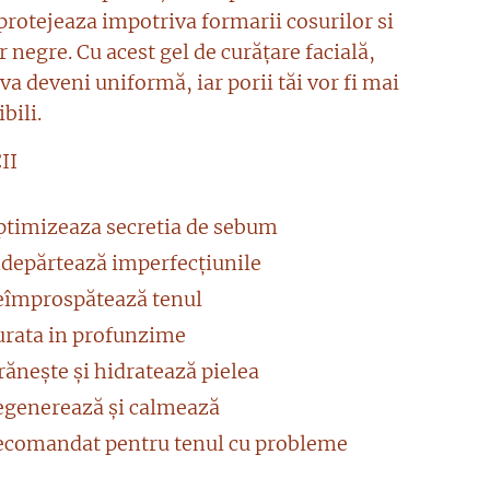
rotejeaza impotriva formarii cosurilor si
 negre. Cu acest gel de curățare facială,
 va deveni uniformă, iar porii tăi vor fi mai
bili.
II
ptimizeaza secretia de sebum
ndepărtează imperfecțiunile
eîmprospătează tenul
urata in profunzime
ănește și hidratează pielea
egenerează și calmează
ecomandat pentru tenul cu probleme