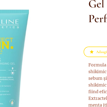
Gel 
Per
Adaugă 
Formula 
shikimic
sebum și 
shikimic 
fiind efi
Extractel
menta it