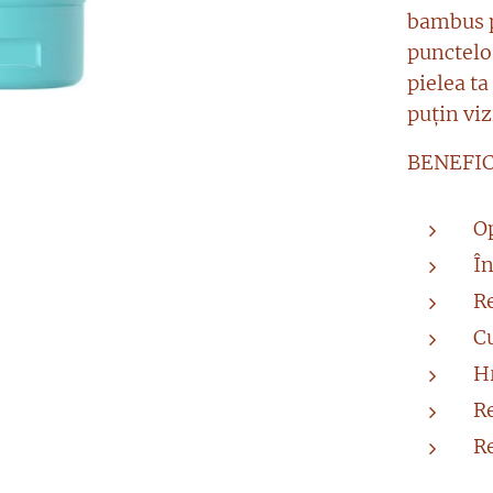
bambus p
punctelor
pielea ta
puțin vizi
BENEFIC
O
Î
R
C
Hr
R
R