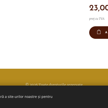
23,0
preț cu TVA
A
© 2026 Toate drepturile rezervate
Politica de confidentialitate
Cookie-uri
ră a site-urilor noastre și pentru