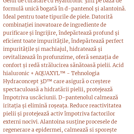
Gelul de curatare cu Hyaluronic 3in1 pe bază de
formulă unică bogată în d-pantenol și alantoină.
Ideal pentru toate tipurile de piele. Datorită
combinației inovatoare de ingrediente de
purificare și îngrijire, îndepărtează profund și
eficient toate impuritățile, îndepărtează perfect
impuritățile și machiajul, hidratează și
revitalizează în profunzime, oferă senzația de
confort și redă strălucirea sănătoasă pielii. Acid
hialuronic + AQUAXYL™ - Tehnologia
Hydraconcept 3D™ care asigură o creștere
spectaculoasă a hidratării pielii, protejează
împotriva uscăciunii. D-pantenolul calmează
iritația și elimină roșeața. Reduce reactivitatea
pielii și protejează activ împotriva factorilor
externi nocivi. Alantoina susține procesele de
regenerare a epidermei, calmează si sporește