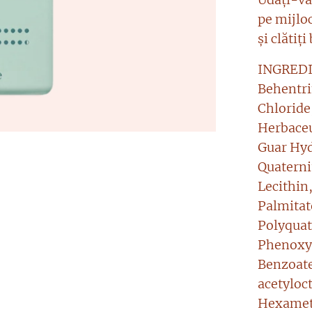
pe mijloc
și clătiți
INGREDIE
Behentri
Chloride
Herbaceu
Guar Hyd
Quatern
Lecithin
Palmitate
Polyquat
Phenoxye
Benzoate
acetyloc
Hexamet