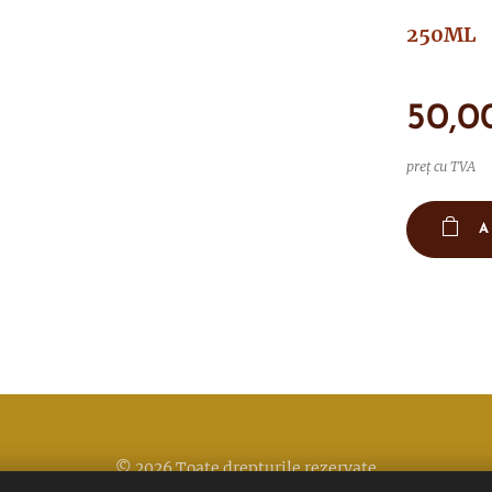
250ML
50,0
preț cu TVA
A
© 2026 Toate drepturile rezervate