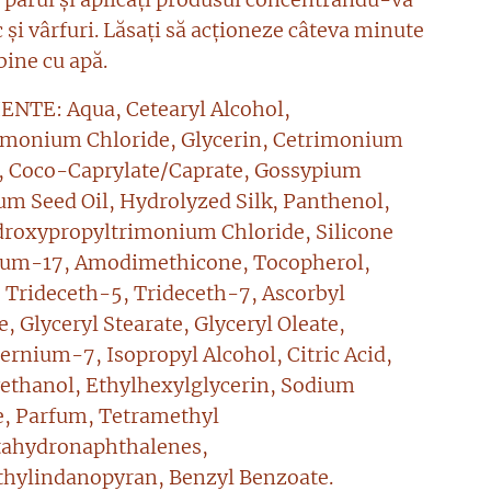
 și vârfuri. Lăsați să acționeze câteva minute
 bine cu apă.
NTE: Aqua, Cetearyl Alcohol,
monium Chloride, Glycerin, Cetrimonium
, Coco-Caprylate/Caprate, Gossypium
m Seed Oil, Hydrolyzed Silk, Panthenol,
roxypropyltrimonium Chloride, Silicone
ium-17, Amodimethicone, Tocopherol,
, Trideceth-5, Trideceth-7, Ascorbyl
, Glyceryl Stearate, Glyceryl Oleate,
ernium-7, Isopropyl Alcohol, Citric Acid,
thanol, Ethylhexylglycerin, Sodium
, Parfum, Tetramethyl
tahydronaphthalenes,
hylindanopyran, Benzyl Benzoate.