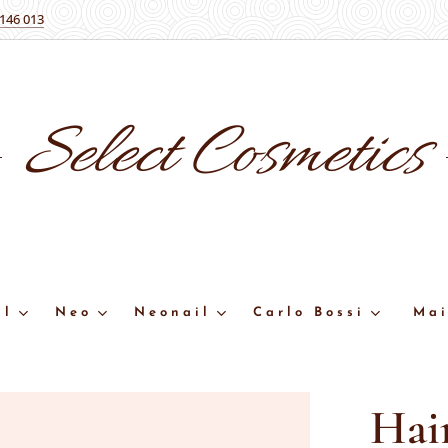
 146 013
Select
Cosmetics
ll
Neo
Neonail
Carlo Bossi
Mai
Hai