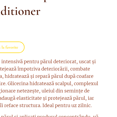
ditioner
la favorite
intensivă pentru părul deteriorat, uscat și
otejează împotriva deteriorării, combate
a, hidratează și repară părul după coafare
ire. Glicerina hidratează scalpul, complexul
ționare netezește, uleiul din semințe de
augă elasticitate și protejează părul, iar
i reface structura. Ideal pentru uz zilnic.
 părul și aplicați produsul concentrându-vă