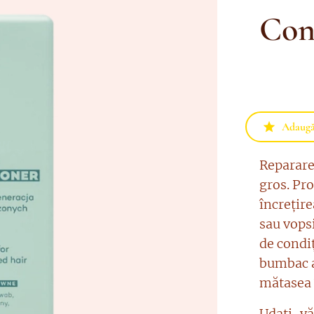
Con
Adaugă 
Reparare 
gros. Pr
încrețire
sau vops
de condi
bumbac ad
mătasea î
Udați-vă