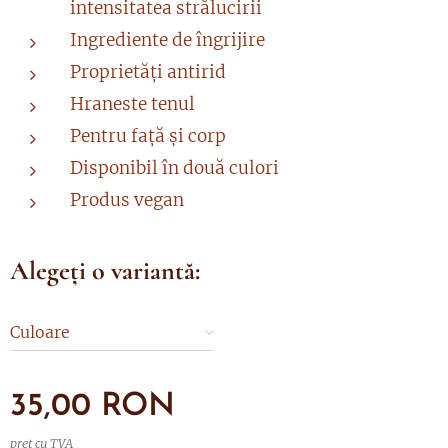
intensitatea strălucirii
Ingrediente de îngrijire
Proprietăți antirid
Hraneste tenul
Pentru față și corp
Disponibil în două culori
Produs vegan
Alegeți o variantă:
Culoare
35,00
RON
preț cu TVA