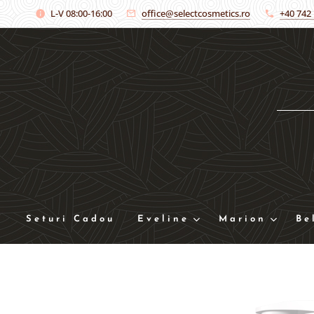
L-V 08:00-16:00
office@selectcosmetics.ro
+40 742
Seturi Cadou
Eveline
Marion
Be