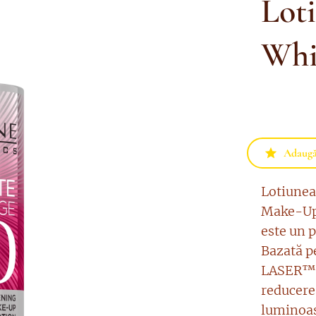
Lot
Whi
Adaugă 
Lotiunea
Make-Up 
este un p
Bazată p
LASER™ c
reducerea
luminoas