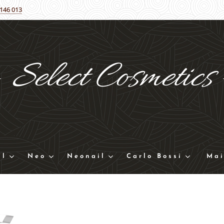
 146 013
Select
Cosmetics
ll
Neo
Neonail
Carlo Bossi
Mai