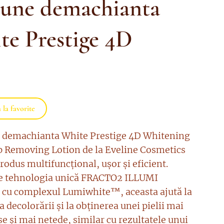
iune demachianta
te Prestige 4D
la favorite
 demachianta White Prestige 4D Whitening
Removing Lotion de la Eveline Cosmetics
rodus multifuncțional, ușor și eficient.
e tehnologia unică FRACTO2 ILLUMI
u complexul Lumiwhite™, aceasta ajută la
 decolorării și la obținerea unei pielii mai
e și mai netede, similar cu rezultatele unui