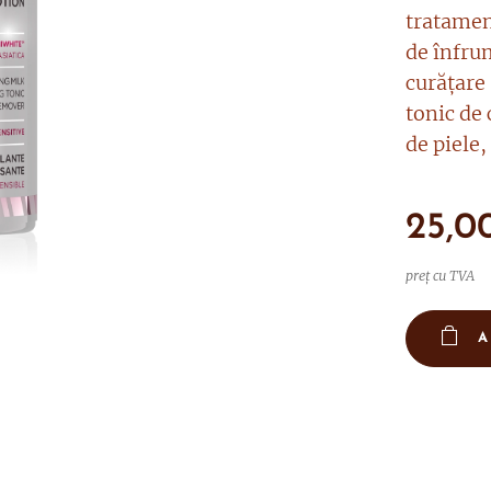
tratamen
de înfru
curățare 
tonic de 
de piele,
25,0
preț cu TVA
A