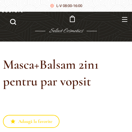
L-V 08:00-16:00
Căutare
Select
Cosmetics
Masca+Balsam 2in1
pentru par vopsit
Adaugă la favorite