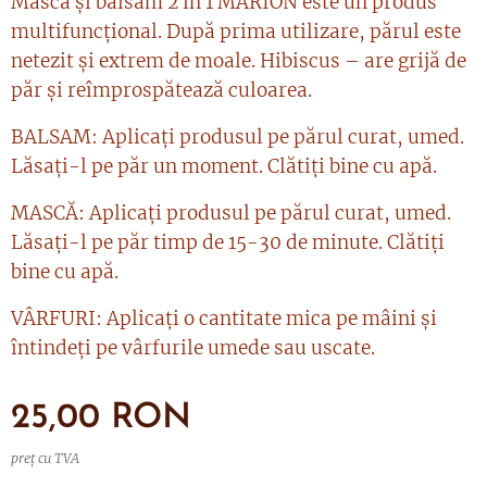
Mască și balsam 2 în 1 MARION este un produs
multifuncțional. După prima utilizare, părul este
netezit și extrem de moale. Hibiscus – are grijă de
păr și reîmprospătează culoarea.
BALSAM: Aplicați produsul pe părul curat, umed.
Lăsați-l pe păr un moment. Clătiți bine cu apă.
MASCĂ: Aplicați produsul pe părul curat, umed.
Lăsați-l pe păr timp de 15-30 de minute. Clătiți
bine cu apă.
VÂRFURI: Aplicați o cantitate mica pe mâini și
întindeți pe vârfurile umede sau uscate.
25,00
RON
preț cu TVA