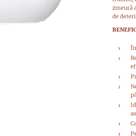
zmeură a
de deteri
BENEFI
În
R
e
P
Ne
p
Id
a
C
Pe