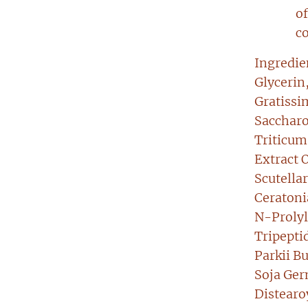
o
c
Ingredie
Glycerin
Gratissi
Saccharo
Triticum
Extract O
Scutella
Ceratoni
N-Prolyl
Tripepti
Parkii B
Soja Ger
Distearo