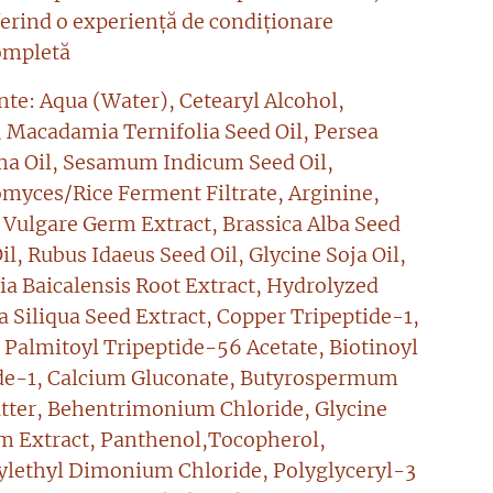
ferind o experiență de condiționare
ompletă
nte: Aqua (Water), Cetearyl Alcohol,
, Macadamia Ternifolia Seed Oil, Persea
ma Oil, Sesamum Indicum Seed Oil,
myces/Rice Ferment Filtrate, Arginine,
 Vulgare Germ Extract, Brassica Alba Seed
il, Rubus Idaeus Seed Oil, Glycine Soja Oil,
ria Baicalensis Root Extract, Hydrolyzed
a Siliqua Seed Extract, Copper Tripeptide-1,
 Palmitoyl Tripeptide-56 Acetate, Biotinoyl
de-1, Calcium Gluconate, Butyrospermum
utter, Behentrimonium Chloride, Glycine
m Extract, Panthenol,Tocopherol,
ylethyl Dimonium Chloride, Polyglyceryl-3