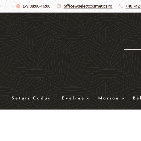
L-V 08:00-16:00
office@selectcosmetics.ro
+40 742
Seturi Cadou
Eveline
Marion
Be