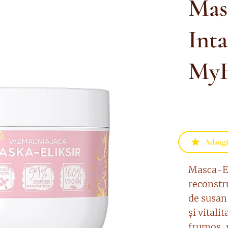
Masc
Inta
MyH
Adaugă 
Masca-El
reconstru
de susan
și vitali
frumos, n