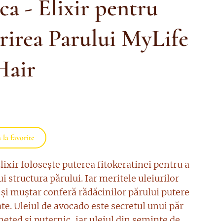
a - Elixir pentru
rirea Parului MyLife
air
la favorite
ixir folosește puterea fitokeratinei pentru a
i structura părului. Iar meritele uleiurilor
 și muștar conferă rădăcinilor părului putere
tate. Uleiul de avocado este secretul unui păr
eted și puternic, iar uleiul din semințe de