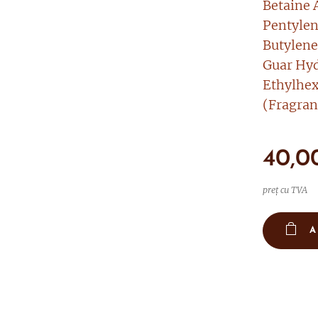
Betaine 
Pentylen
Butylene
Guar Hy
Ethylhex
(Fragran
40,0
preț cu TVA
A