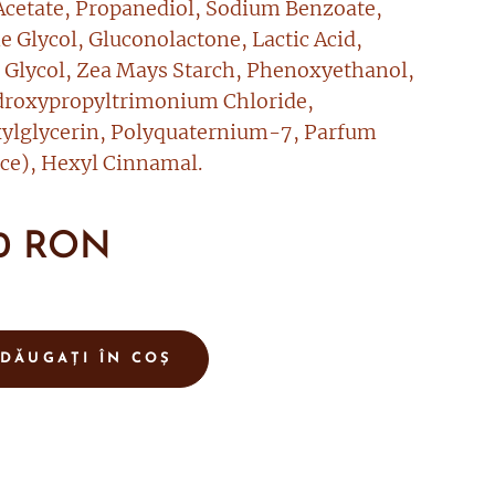
Acetate, Propanediol, Sodium Benzoate,
e Glycol, Gluconolactone, Lactic Acid,
 Glycol, Zea Mays Starch, Phenoxyethanol,
droxypropyltrimonium Chloride,
ylglycerin, Polyquaternium-7, Parfum
ce), Hexyl Cinnamal.
0
RON
DĂUGAȚI ÎN COȘ