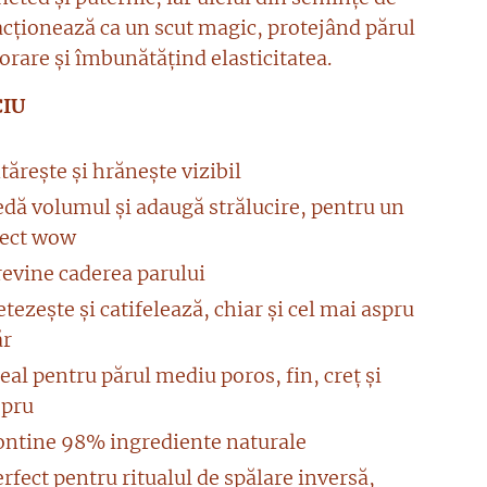
cționează ca un scut magic, protejând părul
orare și îmbunătățind elasticitatea.
CIU
tărește și hrănește vizibil
edă volumul și adaugă strălucire, pentru un
fect wow
revine caderea parului
tezește și catifelează, chiar și cel mai aspru
ăr
eal pentru părul mediu poros, fin, creț și
spru
ontine 98% ingrediente naturale
rfect pentru ritualul de spălare inversă,