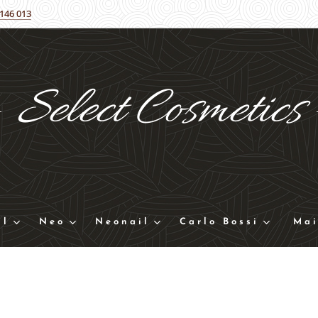
 146 013
Select
Cosmetics
ll
Neo
Neonail
Carlo Bossi
Mai