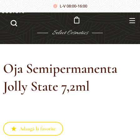
L-V 08:00-16:00
Căutare
Select
Cosmetics
Oja Semipermanenta
Jolly State 7,2ml
Adaugă la favorite