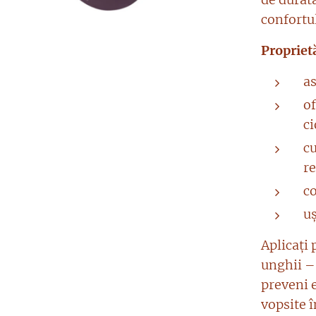
confortul
Proprietă
as
o
ci
cu
r
c
uș
Aplicați 
unghii – 
preveni 
vopsite 