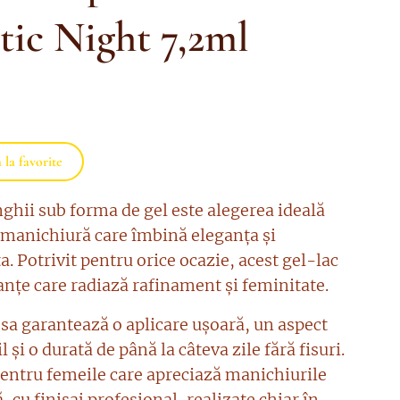
tic Night 7,2ml
la favorite
nghii sub forma de gel este alegerea ideală
 manichiură care îmbină eleganța și
a. Potrivit pentru orice ocazie, acest gel-lac
anțe care radiază rafinament și feminitate.
sa garantează o aplicare ușoară, un aspect
 și o durată de până la câteva zile fără fisuri.
pentru femeile care apreciază manichiurile
, cu finisaj profesional, realizate chiar în