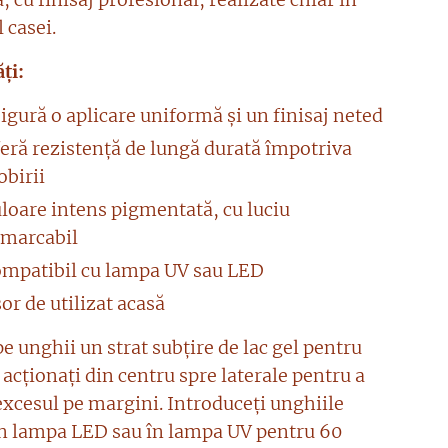
 casei.
ți:
igură o aplicare uniformă și un finisaj neted
feră rezistență de lungă durată împotriva
obirii
loare intens pigmentată, cu luciu
emarcabil
ompatibil cu lampa UV sau LED
or de utilizat acasă
pe unghii un strat subțire de lac gel pentru
acționați din centru spre laterale pentru a
excesul pe margini. Introduceți unghiile
în lampa LED sau în lampa UV pentru 60