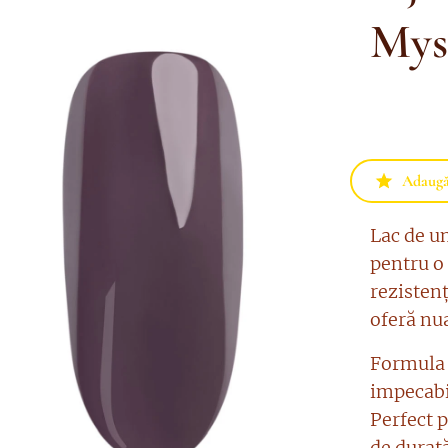
Mys
Adaugă 
Lac de u
pentru o
rezistenț
oferă nu
Formula 
impecabil
Perfect 
de durată