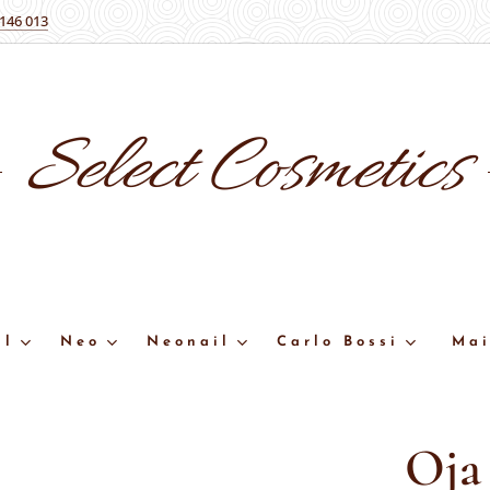
 146 013
Select
Cosmetics
ll
Neo
Neonail
Carlo Bossi
Mai
Oja