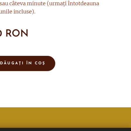
sau câteva minute (urmați întotdeauna
unile incluse).
0
RON
DĂUGAȚI ÎN COȘ