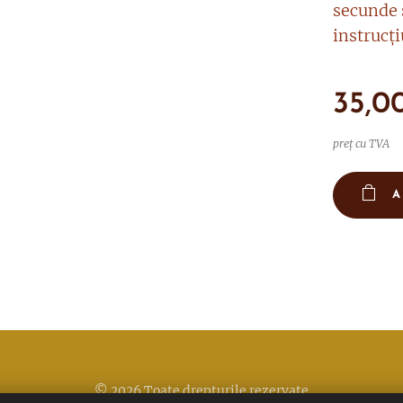
secunde 
instrucți
35,0
preț cu TVA
A
© 2026 Toate drepturile rezervate