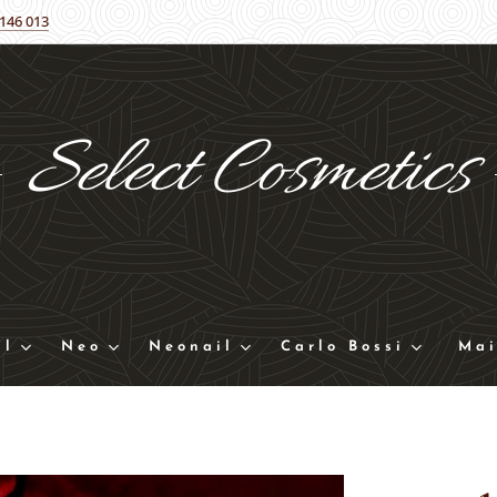
 146 013
Select
Cosmetics
ll
Neo
Neonail
Carlo Bossi
Mai