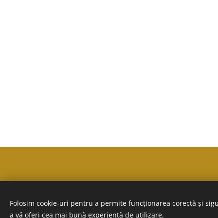
Folosim cookie-uri pentru a permite funcționarea corectă și sigu
a vă oferi cea mai bună experiență de utilizare.