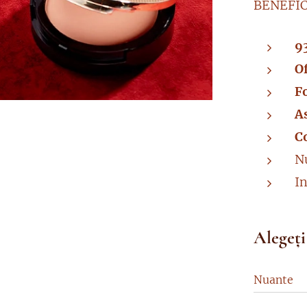
BENEFIC
9
O
F
A
Co
N
I
Alegeți
Nuante