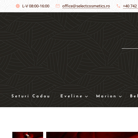
L-V 08:00-16:00
office@selectcosmetics.ro
+40 742
Seturi Cadou
Eveline
Marion
Be