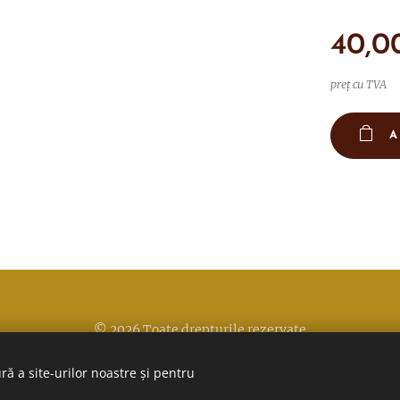
40,0
preț cu TVA
A
© 2026 Toate drepturile rezervate
Politica de confidentialitate
Cookie-uri
ră a site-urilor noastre și pentru