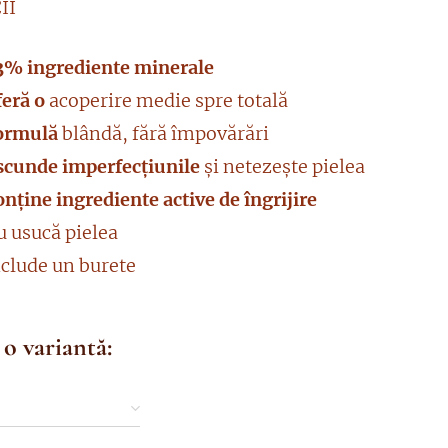
II
3% ingrediente minerale
feră o
acoperire medie spre totală
ormulă
blândă, fără împovărări
scunde imperfecțiunile
și netezește pielea
nține ingrediente active de îngrijire
u usucă pielea
nclude un burete
 o variantă: