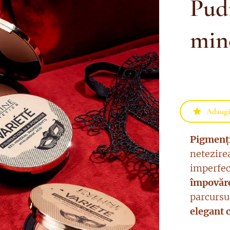
Pud
min
Adaugă 
Pigmenți
netezire
imperfec
împovăr
parcursul
elegant c