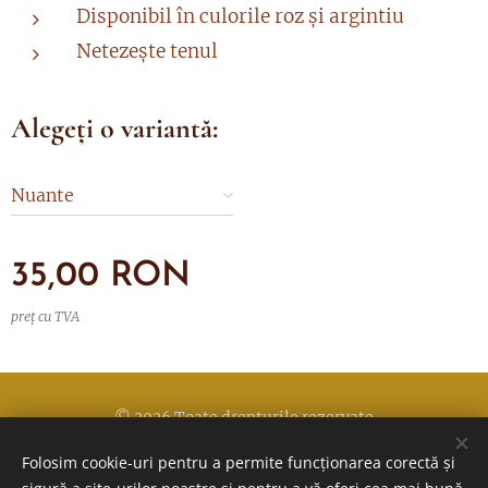
Disponibil în culorile roz și argintiu
Netezește tenul
Alegeți o variantă:
Nuante
35,00
RON
preț cu TVA
© 2026 Toate drepturile rezervate
Folosim cookie-uri pentru a permite funcționarea corectă și
Politica de confidentialitate
Cookie-uri