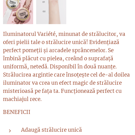
Iluminatorul Variété, minunat de strălucitor, va
oferi pielii tale o strălucire unică! Evidențiază
perfect pomeții și arcadele sprâncenelor. Se
îmbină plăcut cu pielea, creând o suprafață
uniformă, netedă. Disponibil în două nuanțe.
Strălucirea argintie care însoțește cel de-al doilea
iluminator va crea un efect magic de strălucire
misterioasă pe fața ta. Funcționează perfect cu
machiajul rece.
BENEFICII
Adaugă strălucire unică