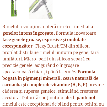
Rimelul revoluționar oferă un efect imediat al
genelor intens îngroșate
. Formula inovatoare
face genele groase, expresive și ondulate
corespunzător
. Flexy Brush TM din silicon
profilat distribuie rimelul uniform pe gene, fără
umflături. Micro-perii din silicon separă cu
precizie genele, asigurând o îngroșare
spectaculoasă chiar și până la 200%.
Formula
bogată în pigmenți minerali, ceară naturală de
carnauba și complex de vitamine (A, E, F)
previne
căderea și ruperea genelor, stimulând creșterea
acestora. Datorită conținutului
de d-pantenol
,
rimelul este excepțional de blând pentru ochi și nu