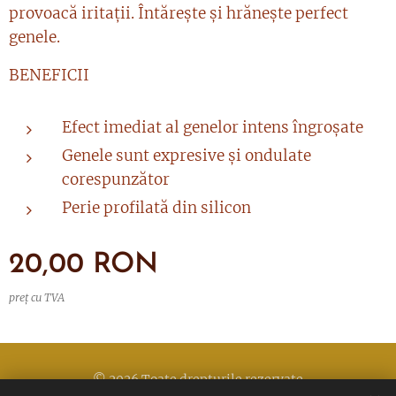
provoacă iritații. Întărește și hrănește perfect
genele.
BENEFICII
Efect imediat al genelor intens îngroșate
Genele sunt expresive și ondulate
corespunzător
Perie profilată din silicon
20,00
RON
preț cu TVA
© 2026 Toate drepturile rezervate