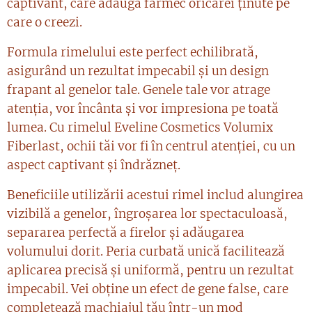
captivant, care adaugă farmec oricărei ținute pe
care o creezi.
Formula rimelului este perfect echilibrată,
asigurând un rezultat impecabil și un design
frapant al genelor tale. Genele tale vor atrage
atenția, vor încânta și vor impresiona pe toată
lumea. Cu rimelul Eveline Cosmetics Volumix
Fiberlast, ochii tăi vor fi în centrul atenției, cu un
aspect captivant și îndrăzneț.
Beneficiile utilizării acestui rimel includ alungirea
vizibilă a genelor, îngroșarea lor spectaculoasă,
separarea perfectă a firelor și adăugarea
volumului dorit. Peria curbată unică facilitează
aplicarea precisă și uniformă, pentru un rezultat
impecabil. Vei obține un efect de gene false, care
completează machiajul tău într-un mod