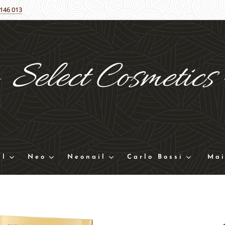
 146 013
Select
Cosmetics
ll
Neo
Neonail
Carlo Bossi
Mai