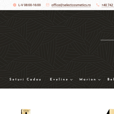
L-V 08:00-16:00
office@selectcosmetics.ro
+40 742
Seturi Cadou
Eveline
Marion
Be