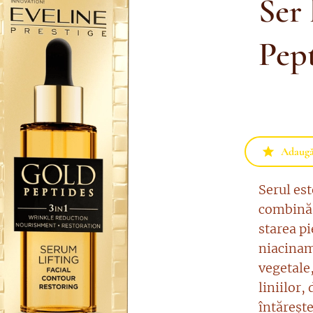
Ser 
Pep
Adaugă 
Serul est
combină 
starea pi
niacinam
vegetale,
liniilor,
întărește