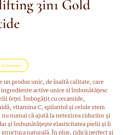
lifting 3in1 Gold
tide
la favorite
e un produs unic, de înaltă calitate, care
ingrediente active unice si îmbunătățesc
elii feței. Îmbogățit cu ceramide,
idă, vitamina C, spilantol și celule stem
 nu numai că ajută la netezirea ridurilor și
 dar și îmbunătățește elasticitatea pielii și îi
 structura naturală. În plus, ridică perfect și