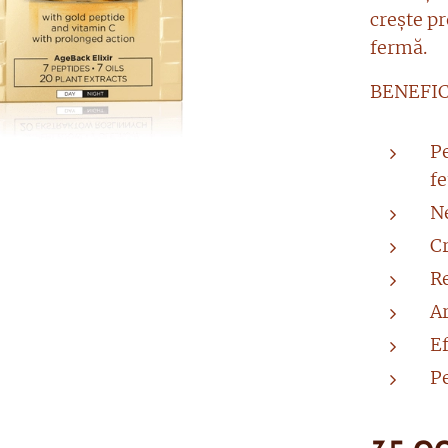
crește pr
fermă.
BENEFIC
Pe
fe
Ne
Cr
Re
Ar
Ef
Pe