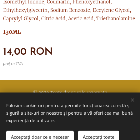
Isomethyl Ionone, Coumarin, Phenoxyethanol,
Ethylhexylglycerin, Sodium Benzoate, Decylene Glycol,
Caprylyl Glycol, Citric Acid, Acetic Acid, Triethanolamine.
130ML
14,00
RON
preț cu TVA
© 2026 Toate drepturile rezervate
Folosim cookie-uri pentru a permite funcționarea corectă și
Politica de confidentialitate
Cookie-uri
sigură a site-urilor noastre și pentru a vă oferi cea mai bună
experiență de utilizare.
Acceptați doar ce e necesar
Acceptați toate
ADĂUGAȚI ÎN COȘ