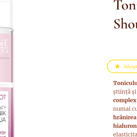
Ton
Sho
Adaugă 
Toniculu
știință ș
complex 
numai cu
hrănirea
hialuron
elasticit