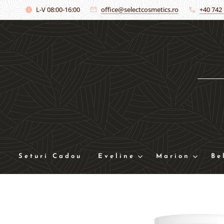
L-V 08:00-16:00
office@selectcosmetics.ro
+40 742
Seturi Cadou
Eveline
Marion
Be