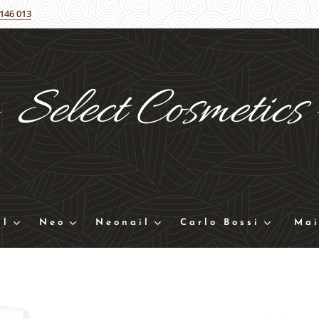
 146 013
Select
Cosmetics
ll
Neo
Neonail
Carlo Bossi
Mai