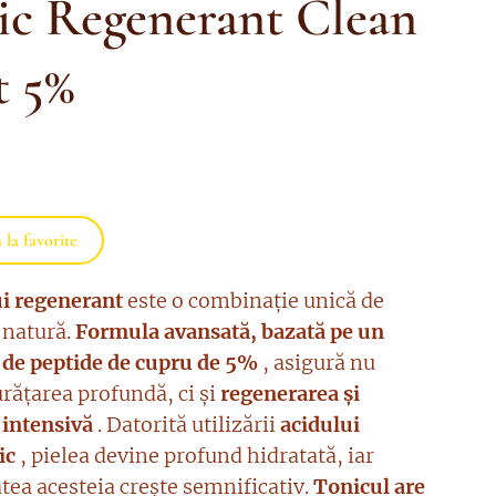
ic Regenerant Clean
t 5%
la favorite
i regenerant
este o combinație unică de
i natură.
Formula avansată, bazată pe un
de peptide de cupru de 5%
, asigură nu
rățarea profundă, ci și
regenerarea și
 intensivă
. Datorită utilizării
acidului
ic
, pielea devine profund hidratată, iar
atea acesteia crește semnificativ.
Tonicul are