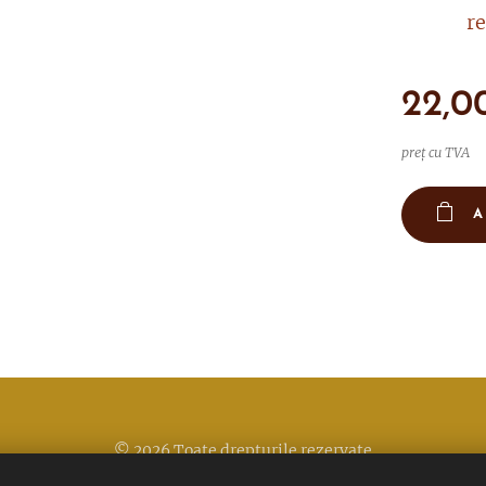
re
22,0
preț cu TVA
A
© 2026 Toate drepturile rezervate