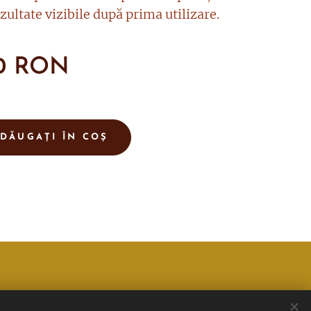
zultate vizibile după prima utilizare.
0
RON
DĂUGAȚI ÎN COȘ