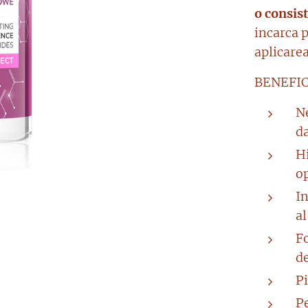
o consis
incarca p
aplicarea
BENEFIC
Ne
d
Hi
o
In
al
F
de
Pi
Pe