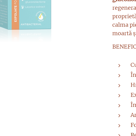
regenera
proprietă
calma pi
moartă și
BENEFIC
C
Î
H
E
Îm
Ar
F
Re