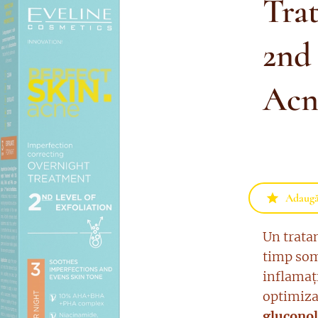
Tra
2nd 
Acn
Adaugă 
Un trata
timp som
inflamaț
optimiza
glucono