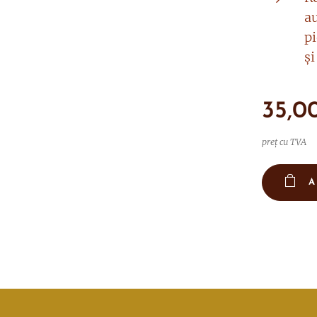
au
pi
și
35,0
preț cu TVA
A