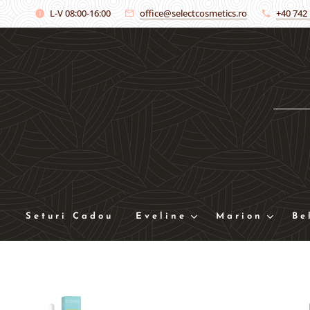
L-V 08:00-16:00
office@selectcosmetics.ro
+40 742
Seturi Cadou
Eveline
Marion
Be