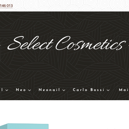
 146 013
Select
Cosmetics
ll
Neo
Neonail
Carlo Bossi
Mai