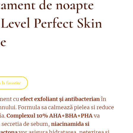
tament de noapte
Level Perfect Skin
e
la favorite
ment cu
efect exfoliant și antibacterian
în
nului. Formula sa calmează pielea si reduce
ia.
Complexul 10% AHA+BHA+PHA
va
 secretia de sebum,
niacinamida si
lactona
vor asigura hidratarea, netezirea si