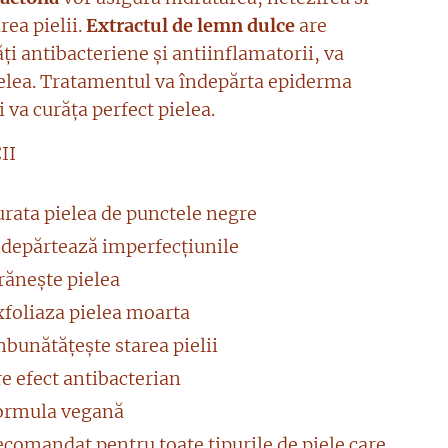
rea pielii.
Extractul de lemn dulce
are
ți antibacteriene și antiinflamatorii, va
elea. Tratamentul va îndepărta epiderma
 va curăța perfect pielea.
II
urata pielea de punctele negre
ndepărtează imperfecțiunile
rănește pielea
xfoliaza pielea moarta
bunătățește starea pielii
e efect antibacterian
ormula vegană
comandat pentru toate tipurile de piele care