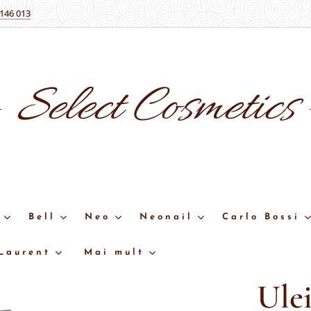
 146 013
Select
Cosmetics
Bell
Neo
Neonail
Carlo Bossi
 Laurent
Mai mult
Ule