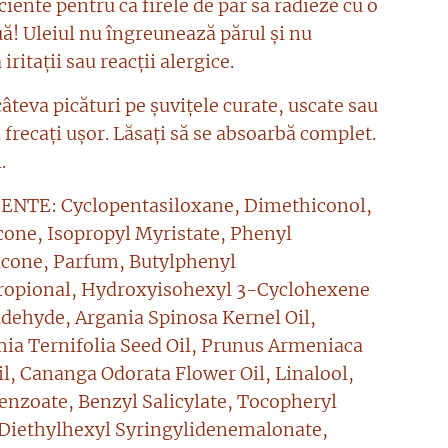
ciente pentru ca firele de par să radieze cu o
uă! Uleiul nu îngreunează părul și nu
iritații sau reacții alergice.
câteva picături pe șuvițele curate, uscate sau
frecați ușor. Lăsați să se absoarbă complet.
.
ENTE: Cyclopentasiloxane, Dimethiconol,
one, Isopropyl Myristate, Phenyl
cone, Parfum, Butylphenyl
ropional, Hydroxyisohexyl 3-Cyclohexene
dehyde, Argania Spinosa Kernel Oil,
a Ternifolia Seed Oil, Prunus Armeniaca
il, Cananga Odorata Flower Oil, Linalool,
enzoate, Benzyl Salicylate, Tocopheryl
 Diethylhexyl Syringylidenemalonate,