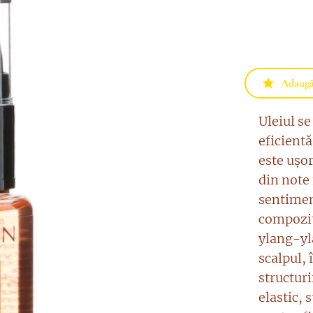
Adaugă 
Uleiul se
eficientă
este ușor
din note 
sentimen
compoziți
ylang-yl
scalpul, 
structuri
elastic, 