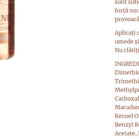
sunt sufi
forță no
provoacă 
Aplicați 
umede și 
Nu clătiți
INGREDI
Dimethic
Trimethi
Methylp
Carboxal
Macadami
Kernel O
Benzyl B
Acetate,