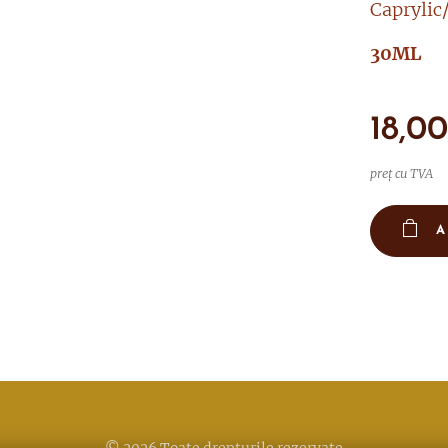
Caprylic
30ML
18,0
preț cu TVA
A