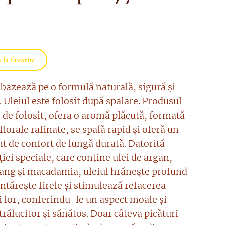
la favorite
 bazează pe o formulă naturală, sigură și
. Uleiul este folosit după spalare. Produsul
 de folosit, ofera o aromă plăcută, formată
florale rafinate, se spală rapid și oferă un
t de confort de lungă durată. Datorită
ei speciale, care conține ulei de argan,
ang și macadamia, uleiul hrănește profund
întărește firele și stimulează refacerea
i lor, conferindu-le un aspect moale și
strălucitor și sănătos. Doar câteva picături