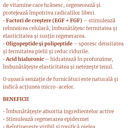
de vitamine care hrănesc, regenerează și
protejează împotriva radicalilor liberi.
•
Factori de creștere (EGF + FGF)
– stimulează
reînnoirea celulară, îmbunătățesc fermitatea și
elasticitatea și susțin regenerarea.
•
Oligopeptide și polipeptide
– sporesc densitatea
și fermitatea pielii și reduc ridurile.
•
Acid hialuronic
– hidratează în profunzime,
îmbunătățește elasticitatea și netezește tenul.
O ușoară senzație de furnicături este naturală și
indică acțiunea micro-acelor.
BENEFICII
• Îmbunătățește absortia ingredientelor active
• Stimulează regenerarea epidermei
• Reîntinerește vizibil și tonifică pielea