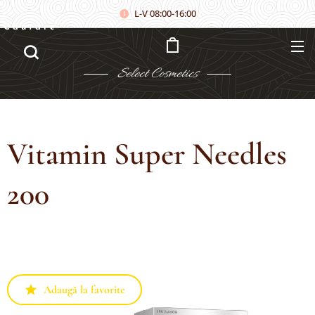
L-V 08:00-16:00
Căutare
Select
Cosmetics
Vitamin Super Needles
200
Adaugă la favorite