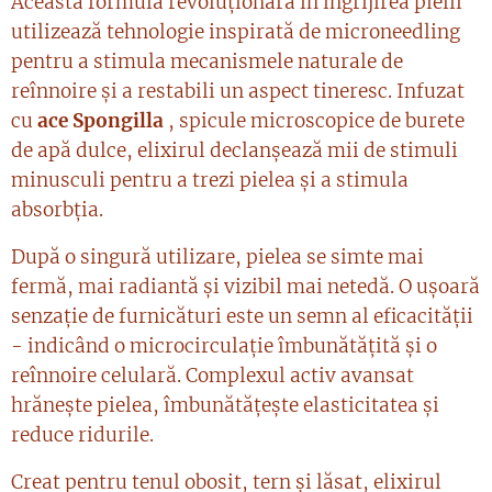
Această formulă revoluționară în îngrijirea pielii
utilizează tehnologie inspirată de microneedling
pentru a stimula mecanismele naturale de
reînnoire și a restabili un aspect tineresc. Infuzat
cu
ace Spongilla
, spicule microscopice de burete
de apă dulce, elixirul declanșează mii de stimuli
minusculi pentru a trezi pielea și a stimula
absorbția.
După o singură utilizare, pielea se simte mai
fermă, mai radiantă și vizibil mai netedă. O ușoară
senzație de furnicături este un semn al eficacității
- indicând o microcirculație îmbunătățită și o
reînnoire celulară. Complexul activ avansat
hrănește pielea, îmbunătățește elasticitatea și
reduce ridurile.
Creat pentru tenul obosit, tern și lăsat, elixirul