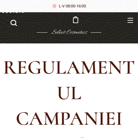
L-V 08:00-16:00
Căutare
Select
Cosmetics
REGULAMENT
UL
CAMPANIEI