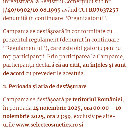
înregistrată la Registrul Comerțului sub nr.
J/40/6902/16.08.1995
având CUI
RO7637257
denumită în continuare "Organizatorul".
Campania se desfășoară în conformitate cu
prezentul regulament (denumit în continuare
"Regulamentul"), care este obligatoriu pentru
toți participanții. Prin participarea la Campanie,
participanții declară
că au citit, au înțeles și sunt
de acord
cu prevederile acestuia.
2. Perioada și aria de desfășurare
Campania se desfășoară
pe
teritoriul Rom
âniei
,
în perioada
14 noiembrie 2025, ora 00:00 – 16
noiembrie 2025, ora 23:59
, exclusiv pe site-
urile
www.selectcosmetics.ro si