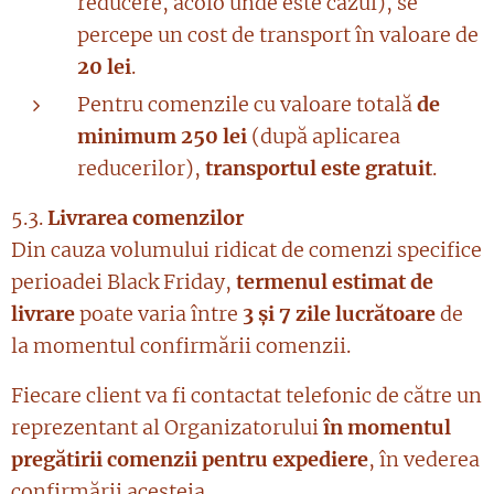
reducere, acolo unde este cazul), se
percepe un cost de transport în valoare de
20 lei
.
Pentru comenzile cu valoare totală
de
minimum 250 lei
(după aplicarea
reducerilor),
transportul este gratuit
.
5.3.
Livrarea comenzilor
Din cauza volumului ridicat de comenzi specifice
perioadei Black Friday,
termenul estimat de
livrare
poate varia între
3 și 7 zile lucrătoare
de
la momentul confirmării comenzii.
Fiecare client va fi contactat telefonic de către un
reprezentant al Organizatorului
în momentul
pregătirii comenzii pentru expediere
, în vederea
confirmării acesteia.