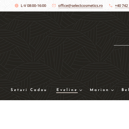
L-V 08:00-16:00
office@selectcosmetics.ro
+40 742
Seturi Cadou
Eveline
Marion
Be