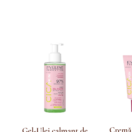
Cremă 
Gel-Ulei calmant de