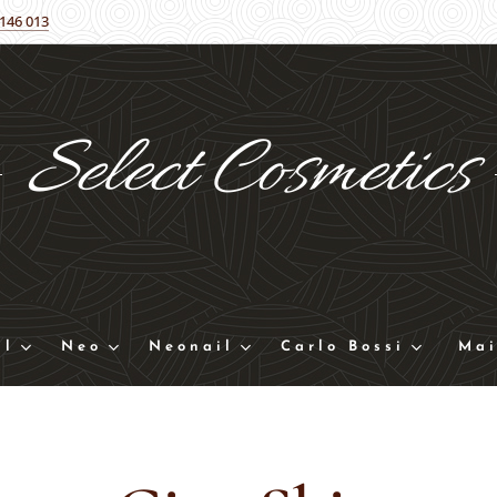
 146 013
Select
Cosmetics
ll
Neo
Neonail
Carlo Bossi
Mai