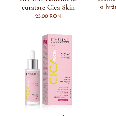
și hr
curatare Cica Skin
25,00
RON