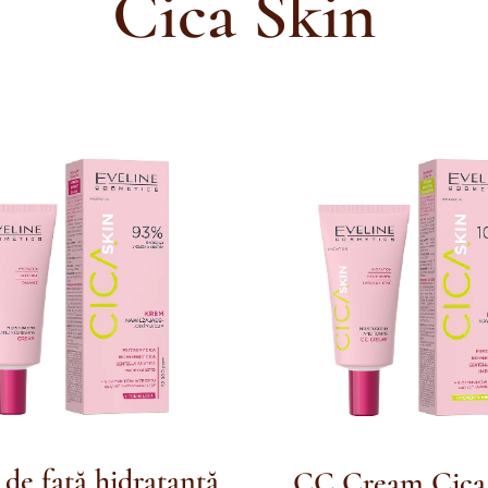
Cica Skin
de față hidratantă
CC Cream Cica