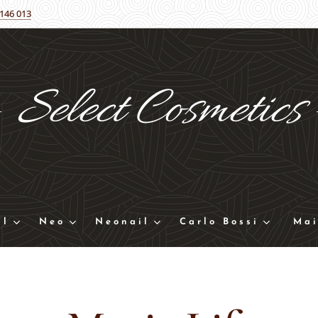
 146 013
Select
Cosmetics
ll
Neo
Neonail
Carlo Bossi
Mai