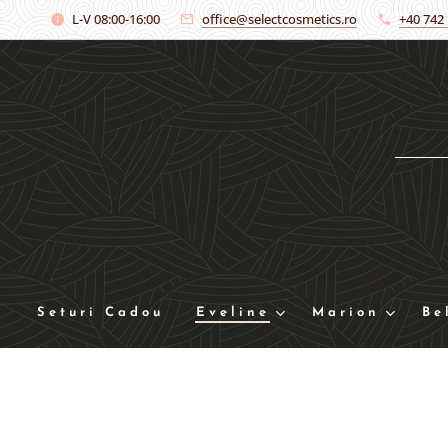
L-V 08:00-16:00
office@selectcosmetics.ro
+40 742
Seturi Cadou
Eveline
Marion
Be