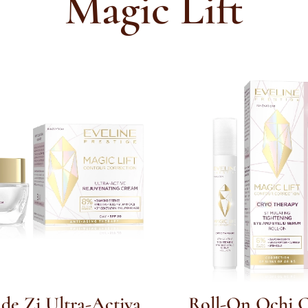
Magic Lift
de Zi Ultra-Activa
Roll-On Ochi C