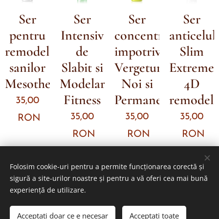
Ser
Ser
Ser
Ser
pentru
Intensiv
concentrat
anticeluli
remodelarea
de
impotriva
Slim
sanilor
Slabit si
Vergeturilor
Extreme
Mesotherapy
Modelare
Noi si
4D
Fitness
Permanente
remodela
35,00
35,00
35,00
35,00
RON
RON
RON
RON
Folosim cookie-uri pentru a permite funcționarea corectă și
sigură a site-urilor noastre și pentru a vă oferi cea mai bună
© 2026 Toate drepturile rezervate
experiență de utilizare.
Politica de confidentialitate
Cookie-uri
Acceptați doar ce e necesar
Acceptați toate