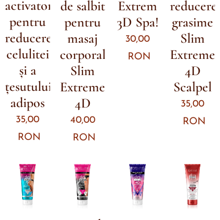
activator
de salbit
Extrem
reducere
pentru
pentru
3D Spa!
grasime
reducerea
masaj
Slim
30,00
celulitei
corporal
Extreme
RON
și a
Slim
4D
țesutului
Extreme
Scalpel
adipos
4D
35,00
35,00
40,00
RON
RON
RON